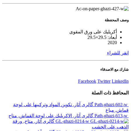
وصف
المحفظة
أكريليك على ورق المقوى
أبعاد: 29.5×29.5
2020
انقر للشراء
شارك مع الاصدقاء
Facebook
Twitter
LinkedIn
المحافظ
ذات الصلة
Path-ghazi-602-w
گالری آثار, تكوين المواد وتركيبها على لوحة
قماش, مباع
Path-ghazi-613-w
گالری آثار, الاكريليك على لوحة القماش, متاح
GL-ghazi-0214-w
گالری آثار, متاح, ورقة
الذهب على الخشب