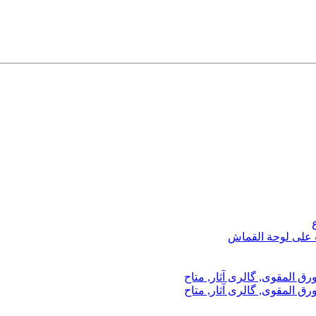
ب على لوحة القماش
رق المقوى, گالری آثار, متاح
رق المقوى, گالری آثار, متاح