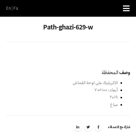
En
|
Fa
Path-ghazi-629-w
وصف
المحفظة
الاكريليك على لوحة القماش
أبعاد: 100×70
2019
مباع
شارك مع الاصدقاء